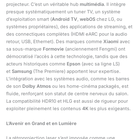
projecteur. C’est un véritable hub
multimédia
. Il intègre
presque systématiquement un tuner TV, un système
d’exploitation smart (
Android TV
,
webOS
chez LG, ou
systèmes propriétaires), des applications de streaming, et
des connectiques complètes (HDMI eARC pour la audio
retour, USB, Ethernet). Des marques comme
Xiaomi
avec
sa sous-marque
Formovie
(anciennement Fengmi) ont
démocratisé l’accès à cette technologie, tandis que des
acteurs historiques comme
Epson
(avec sa ligne LS)
et
Samsung
(The Premiere) apportent leur expertise.
L’intégration avec les systèmes audio, comme les barres
de son
Dolby Atmos
ou les home-cinéma packagés, est
fluide, renforçant son statut de centre nerveux du salon.
La compatibilité HDR10 et HLG est aussi de rigueur pour
exploiter pleinement les contenus
4K
les plus exigeants.
L’Avenir en Grand et en Lumière
La rétroprojection laser s’est imposée comme une