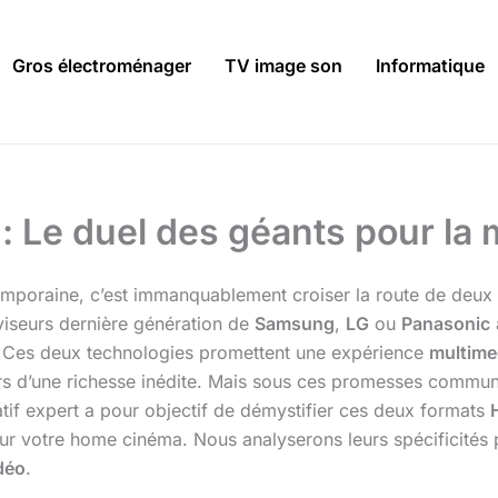
Gros électroménager
TV image son
Informatique
 Le duel des géants pour la m
mporaine, c’est immanquablement croiser la route de deux s
éviseurs dernière génération de
Samsung
,
LG
ou
Panasonic
. Ces deux technologies promettent une expérience
multime
urs d’une richesse inédite. Mais sous ces promesses commu
if expert a pour objectif de démystifier ces deux formats
pour votre home cinéma. Nous analyserons leurs spécificités 
déo
.