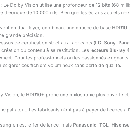
: Le Dolby Vision utilise une profondeur de 12 bits (68 milli
 théorique de 10 000 nits. Bien que les écrans actuels n’ex
ouvent en dual-layer, combinant une couche de base
HDR10
e
ne grande précision.
sus de certification strict aux fabricants (
LG
,
Sony
,
Pana
 création du contenu à sa restitution. Les
lecteurs Blu-ray 
ement. Pour les professionnels ou les passionnés exigeants
 et gérer ces fichiers volumineux sans perte de qualité.
y Vision, le
HDR10+
prône une philosophie plus ouverte et 
incipal atout. Les fabricants n’ont pas à payer de licence à
sung
en est le fer de lance, mais
Panasonic
,
TCL
,
Hisense