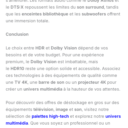
s’améliorer. Les formats audio comme le
Dolby Atmos
et
le
DTS:X
repoussent les limites du
son surround
, tandis
que les
enceintes bibliothèque
et les
subwoofers
offrent
une immersion totale.
Conclusion
Le choix entre
HDR
et
Dolby Vision
dépend de vos
besoins et de votre budget. Pour une expérience
premium, le
Dolby Vision
est imbattable, mais
le
HDR10
reste une option solide et accessible. Associez
ces technologies à des équipements de qualité comme
une
TV 4K
, une
barre de son
ou un
projecteur 4K
pour
créer un
univers multimédia
à la hauteur de vos attentes.
Pour découvrir des offres de déstockage en gros sur des
équipements
télévision
,
image
et
son
, visitez notre
sélection de
palettes high-tech
et explorez notre
univers
multimédia
. Que vous soyez un professionnel ou un