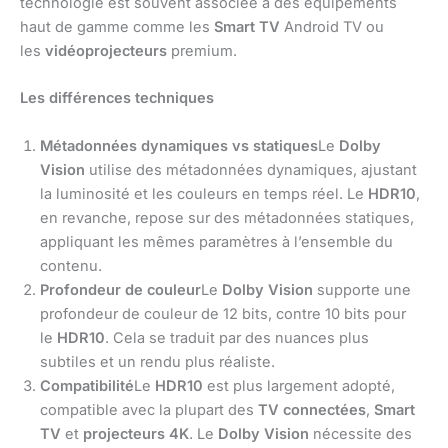
technologie est souvent associée à des équipements
haut de gamme comme les
Smart TV
Android TV ou
les
vidéoprojecteurs
premium.
Les différences techniques
Métadonnées dynamiques vs statiques
Le
Dolby
Vision
utilise des métadonnées dynamiques, ajustant
la luminosité et les couleurs en temps réel. Le
HDR10
,
en revanche, repose sur des métadonnées statiques,
appliquant les mêmes paramètres à l’ensemble du
contenu.
Profondeur de couleur
Le
Dolby Vision
supporte une
profondeur de couleur de 12 bits, contre 10 bits pour
le
HDR10
. Cela se traduit par des nuances plus
subtiles et un rendu plus réaliste.
Compatibilité
Le
HDR10
est plus largement adopté,
compatible avec la plupart des
TV connectées
,
Smart
TV
et
projecteurs 4K
. Le
Dolby Vision
nécessite des