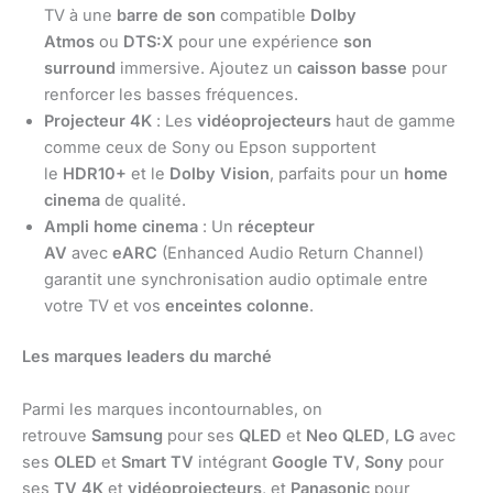
TV à une
barre de son
compatible
Dolby
Atmos
ou
DTS:X
pour une expérience
son
surround
immersive. Ajoutez un
caisson basse
pour
renforcer les basses fréquences.
Projecteur 4K
: Les
vidéoprojecteurs
haut de gamme
comme ceux de Sony ou Epson supportent
le
HDR10+
et le
Dolby Vision
, parfaits pour un
home
cinema
de qualité.
Ampli home cinema
: Un
récepteur
AV
avec
eARC
(Enhanced Audio Return Channel)
garantit une synchronisation audio optimale entre
votre TV et vos
enceintes colonne
.
Les marques leaders du marché
Parmi les marques incontournables, on
retrouve
Samsung
pour ses
QLED
et
Neo QLED
,
LG
avec
ses
OLED
et
Smart TV
intégrant
Google TV
,
Sony
pour
ses
TV 4K
et
vidéoprojecteurs
, et
Panasonic
pour