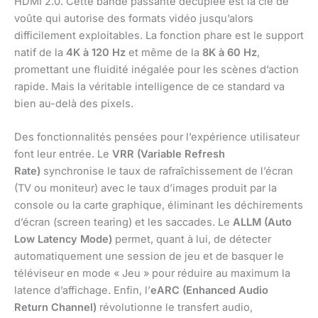
HDMI 2.0. Cette bande passante décuplée est la clé de
voûte qui autorise des formats vidéo jusqu’alors
difficilement exploitables. La fonction phare est le support
natif de la
4K à 120 Hz
et même de la
8K à 60 Hz
,
promettant une fluidité inégalée pour les scènes d’action
rapide. Mais la véritable intelligence de ce standard va
bien au-delà des pixels.
Des fonctionnalités pensées pour l’expérience utilisateur
font leur entrée. Le
VRR (Variable Refresh
Rate)
synchronise le taux de rafraîchissement de l’écran
(TV ou moniteur) avec le taux d’images produit par la
console ou la carte graphique, éliminant les déchirements
d’écran (screen tearing) et les saccades. Le
ALLM (Auto
Low Latency Mode)
permet, quant à lui, de détecter
automatiquement une session de jeu et de basquer le
téléviseur en mode « Jeu » pour réduire au maximum la
latence d’affichage. Enfin, l’
eARC (Enhanced Audio
Return Channel)
révolutionne le transfert audio,