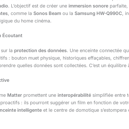
udio
. L’objectif est de créer une
immersion sonore
parfaite,
ntes
, comme la
Sonos Beam
ou la
Samsung HW-Q990C
, i
algique du home cinéma.
on Écoutant
 sur la
protection des données
. Une enceinte connectée qui 
fs : bouton muet physique, historiques effaçables, chiffreme
endre quelles données sont collectées. C’est un équilibre à 
ctive
omme
Matter
promettent une
interopérabilité
simplifiée entre t
 proactifs : ils pourront suggérer un film en fonction de vo
nceinte intelligente
et le centre de domotique s’estompera c