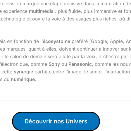
 télévision marque une étape décisive dans la maturation de 
le expérience
multimédia
: plus fluide, plus immersive et fon
a technologie et ouvre la voie à des usages plus riches, où d
is en fonction de l’
écosystome
préféré (Google, Apple, Am
Les marques, quant à elles, doivent continuer à innover sur 
 le salon de demain sera piloté par la voix, orchestré par l’in
 l’électronique, comme
Sony
ou
Panasonic
, comme les nouve
s cette
synergie
parfaite entre l’image, le son et l’interactio
ns du
numérique
.
Découvrir nos Univers