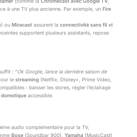
reamer
(comme la
Chromecast avec Google TV
,
ence à une TV plus ancienne. Par exemple, un
Fire
e) ou
Miracast
assurent la
connectivité sans fil
et
enceintes supportent plusieurs assistants, repose
ffit : “
Ok Google, lance la dernière saison de
pour le
streaming
(Netflix, Disney+, Prime Video,
patibles : baisser les stores, régler l’éclairage
a
domotique
accessible.
tème audio complémentaire pour la TV,
comme
Bose
(Soundbar 900),
Yamaha
(MusicCast)