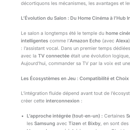
décortiquons les mécanismes, les avantages et l
L’Évolution du Salon : Du Home Cinéma à l’Hub In
Le salon a longtemps été le temple du
home ciné
intelligentes
comme l’
Amazon Echo
(avec
Alexa
: l’assistant vocal. Dans un premier temps dédié
avec la
TV connectée
était une évolution logique,
Aujourd’hui, commander sa TV par la voix est une 
Les Écosystèmes en Jeu : Compatibilité et Choix
L’intégration fluide dépend avant tout de l’écosyst
créer cette
interconnexion
:
L’approche intégrée (tout-en-un) :
Certaines
S
les
Samsung
avec
Tizen
et
Bixby
, en sont des