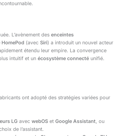
ncontournable.
iquée. L’avènement des
enceintes
e HomePod
(avec
Siri
) a introduit un nouvel acteur
 rapidement étendu leur empire. La convergence
us intuitif et un
écosystème connecté
unifié.
 fabricants ont adopté des stratégies variées pour
seurs LG
avec
webOS
et
Google Assistant
, ou
hoix de l’assistant.