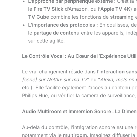
L’approche par périphérique externe :
C’est la 
le
Fire TV Stick
d’Amazon, ou l’
Apple TV 4K
) 
TV Cube
combine les fonctions de
streaming
e
L’importance des protocoles :
En coulisses, d
le
partage de contenu
entre les appareils, i
sur cette agilité.
Le Contrôle Vocal : Au Cœur de l’Expérience Util
Le vrai changement réside dans l’
interaction sans 
[série] sur Netflix sur ma TV
” ou “
Alexa, mets en 
etc.). Elle facilite également l’accès au contenu p
Philips Hue, ou vérifier la caméra de surveillance
Audio Multiroom et Immersion Sonore : La Dime
Au-delà du contrôle, l’intégration sonore est une 
notamment via le
multiroom
. Imaginez diffuser 