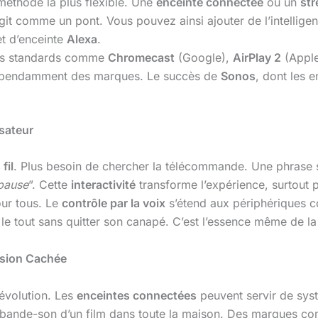
méthode la plus flexible. Une
enceinte connectée
ou un
st
agit comme un pont. Vous pouvez ainsi ajouter de l’intellig
t d’enceinte
Alexa
.
es standards comme
Chromecast
(Google),
AirPlay 2
(Appl
ndépendamment des marques. Le succès de
Sonos
, dont les 
isateur
fil
. Plus besoin de chercher la télécommande. Une phrase su
pause
”. Cette
interactivité
transforme l’expérience, surtout 
our tous. Le
contrôle par la voix
s’étend aux périphériques com
, le tout sans quitter son canapé. C’est l’essence même de l
nsion Cachée
révolution. Les
enceintes connectées
peuvent servir de sys
la bande-son d’un film dans toute la maison. Des marques 