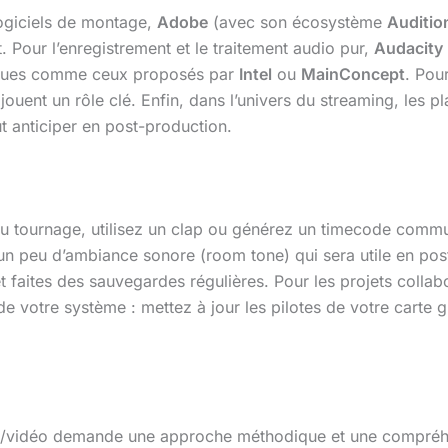
logiciels de montage,
Adobe
(avec son écosystème
Auditio
 Pour l’enregistrement et le traitement audio pur,
Audacity
hèques comme ceux proposés par
Intel
ou
MainConcept
. Pou
jouent un rôle clé. Enfin, dans l’univers du streaming, le
t anticiper en post-production.
s du tournage, utilisez un clap ou générez un timecode co
s un peu d’ambiance sonore (room tone) qui sera utile en p
faites des sauvegardes régulières. Pour les projets collabor
e votre système : mettez à jour les pilotes de votre carte 
o/vidéo demande une approche méthodique et une compréhen