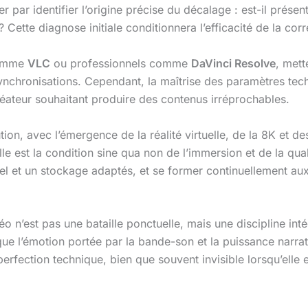
er par identifier l’origine précise du décalage : est-il prés
 ? Cette diagnose initiale conditionnera l’efficacité de la cor
 comme
VLC
ou professionnels comme
DaVinci Resolve
, mett
désynchronisations. Cependant, la maîtrise des paramètres te
réateur souhaitant produire des contenus irréprochables.
ion, avec l’émergence de la réalité virtuelle, de la 8K et d
Elle est la condition sine qua non de l’immersion et de la qu
riel et un stockage adaptés, et se former continuellement aux
déo n’est pas une bataille ponctuelle, mais une discipline int
 que l’émotion portée par la bande-son et la puissance narra
rfection technique, bien que souvent invisible lorsqu’elle e