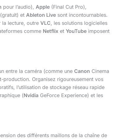
n
pour l’audio),
Apple
(Final Cut Pro),
(gratuit) et
Ableton Live
sont incontournables.
r la lecture, outre
VLC
, les solutions logicielles
s plateformes comme
Netflix
et
YouTube
imposent
mmun entre la caméra (comme une
Canon
Cinema
ost-production. Organisez rigoureusement vos
atifs, l’utilisation de stockage réseau rapide
graphique (
Nvidia
GeForce Experience) et les
sion des différents maillons de la chaîne de