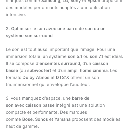
marques comme
Samsung
,
LG
,
Sony
et
Epson
proposent
des modèles performants adaptés à une utilisation
intensive.
2. Optimiser le son avec une barre de son ou un
système son surround
Le son est tout aussi important que l’image. Pour une
immersion totale, un système
son 5.1
ou
son 7.1
est idéal.
Il se compose d’
enceintes surround
, d’un
caisson
basse
(ou
subwoofer
) et d’un
ampli home cinema
. Les
formats
Dolby Atmos
et
DTS:X
offrent un son
tridimensionnel qui enveloppe l’auditeur.
Si vous manquez d’espace, une
barre de
son
avec
caisson basse
intégré est une solution
compacte et performante. Des marques
comme
Bose
,
Sonos
et
Yamaha
proposent des modèles
haut de gamme.