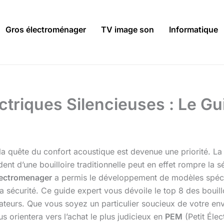
Gros électroménager
TV image son
Informatique
ectriques Silencieuses : Le Gu
 la quête du confort acoustique est devenue une priorité. La 
ent d’une bouilloire traditionnelle peut en effet rompre la s
lectromenager
a permis le développement de modèles spéci
écurité. Ce guide expert vous dévoile le top 8 des bouilloi
sateurs. Que vous soyez un particulier soucieux de votre env
s orientera vers l’achat le plus judicieux en
PEM
(Petit Éle