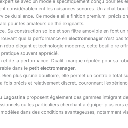
 expertise avec un modèle spécifiquement conçu pour les en
tent considérablement les nuisances sonores. Un achat bouill
vice du silence. Ce modèle allie finition premium, précision
le pour les amateurs de thé exigeants.
ce. Sa construction solide et son filtre amovible en font u
 prouvant que la performance en
electromenager
n’est pas to
gn rétro élégant et technologie moderne, cette bouilloire o
il pratique souvent apprécié.
n et de la performance. Dualit, marque réputée pour sa robu
urable dans le
petit electromenager
.
. Bien plus qu’une bouilloire, elle permet un contrôle total s
a fois précis et relativement discret, couronnant l’expérience
u
Lagostina
proposent également des gammes intégrant des 
sionnels ou les particuliers cherchant à équiper plusieurs 
s modèles dans des conditions avantageuses, notamment vi