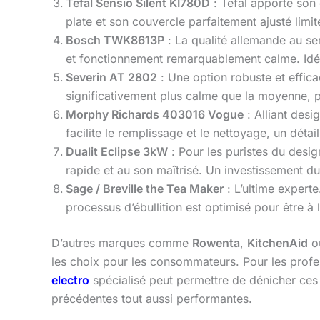
Tefal Sensio Silent KI780D
: Tefal apporte son
plate et son couvercle parfaitement ajusté limi
Bosch TWK8613P
: La qualité allemande au ser
et fonctionnement remarquablement calme. Idéa
Severin AT 2802
: Une option robuste et effica
significativement plus calme que la moyenne,
Morphy Richards 403016 Vogue
: Alliant desi
facilite le remplissage et le nettoyage, un déta
Dualit Eclipse 3kW
: Pour les puristes du desig
rapide et au son maîtrisé. Un investissement d
Sage / Breville the Tea Maker
: L’ultime experte
processus d’ébullition est optimisé pour être à l
D’autres marques comme
Rowenta
,
KitchenAid
o
les choix pour les consommateurs. Pour les profes
electro
spécialisé peut permettre de dénicher ce
précédentes tout aussi performantes.