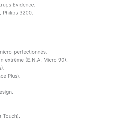
Krups Evidence.
 Philips 3200.
 micro-perfectionnés.
on extrême (E.N.A. Micro 90).
s).
ce Plus).
esign.
a Touch).