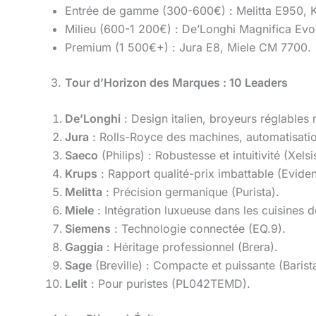
Entrée de gamme (300-600€) : Melitta E950, 
Milieu (600-1 200€) : De’Longhi Magnifica Evo,
Premium (1 500€+) : Jura E8, Miele CM 7700.
3.
Tour d’Horizon des Marques : 10 Leaders
De’Longhi
: Design italien, broyeurs réglables
Jura
: Rolls-Royce des machines, automatisati
Saeco
(Philips) : Robustesse et intuitivité (Xelsi
Krups
: Rapport qualité-prix imbattable (Eviden
Melitta
: Précision germanique (Purista).
Miele
: Intégration luxueuse dans les cuisines d
Siemens
: Technologie connectée (EQ.9).
Gaggia
: Héritage professionnel (Brera).
Sage
(Breville) : Compacte et puissante (Barist
Lelit
: Pour puristes (PL042TEMD).