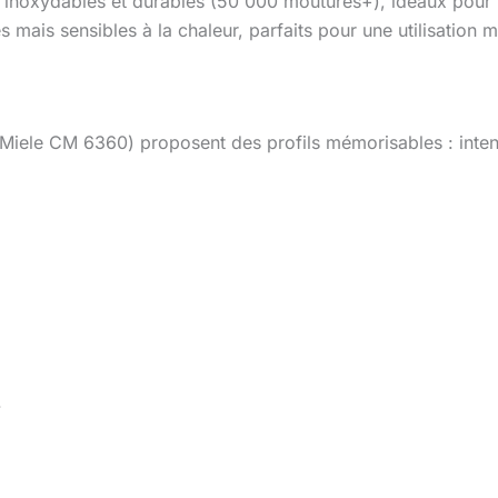
, inoxydables et durables (50 000 moutures+), idéaux pour l
s mais sensibles à la chaleur, parfaits pour une utilisation 
Miele CM 6360) proposent des profils mémorisables : inten
.