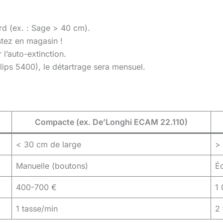
ard (ex. : Sage > 40 cm).
tez en magasin !
l’auto-extinction.
ilips 5400), le détartrage sera mensuel.
Compacte (ex. De’Longhi ECAM 22.110)
< 30 cm de large
>
Manuelle (boutons)
Éc
400-700 €
1
1 tasse/min
2 