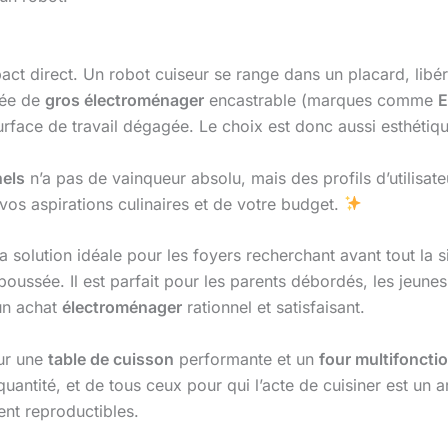
pact direct. Un robot cuiseur se range dans un placard, libér
ipée de
gros électroménager
encastrable (marques comme
E
ace de travail dégagée. Le choix est donc aussi esthétique
nels
n’a pas de vainqueur absolu, mais des profils d’utilisate
vos aspirations culinaires et de votre budget.
olution idéale pour les foyers recherchant avant tout la sim
ussée. Il est parfait pour les parents débordés, les jeunes
 un achat
électroménager
rationnel et satisfaisant.
sur une
table de cuisson
performante et un
four multifoncti
ntité, et de tous ceux pour qui l’acte de cuisiner est un art 
ent reproductibles.