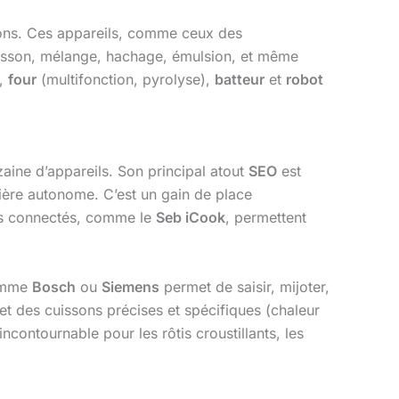
tions. Ces appareils, comme ceux des
cuisson, mélange, hachage, émulsion, et même
),
four
(multifonction, pyrolyse),
batteur
et
robot
aine d’appareils. Son principal atout
SEO
est
nière autonome. C’est un gain de place
les connectés, comme le
Seb iCook
, permettent
omme
Bosch
ou
Siemens
permet de saisir, mijoter,
t des cuissons précises et spécifiques (chaleur
incontournable pour les rôtis croustillants, les