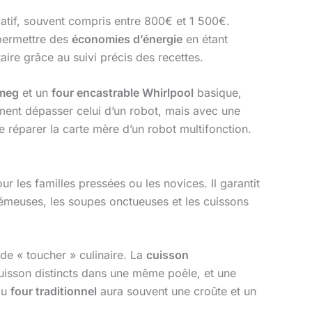
icatif, souvent compris entre 800€ et 1 500€.
t permettre des
économies d’énergie
en étant
ire grâce au suivi précis des recettes.
Smeg
et un
four encastrable Whirlpool
basique,
ement dépasser celui d’un robot, mais avec une
e réparer la carte mère d’un robot multifonction.
r les familles pressées ou les novices. Il garantit
crémeuses, les soupes onctueuses et les cuissons
de « toucher » culinaire. La
cuisson
uisson distincts dans une même poêle, et une
 au
four traditionnel
aura souvent une croûte et un