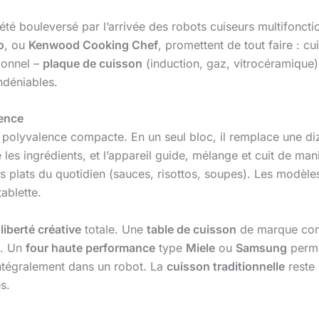
été bouleversé par l’arrivée des robots cuiseurs multifonc
o
, ou
Kenwood Cooking Chef
, promettent de tout faire : 
tionnel –
plaque de cuisson
(induction, gaz, vitrocéramique
ndéniables.
lence
 polyvalence compacte. En un seul bloc, il remplace une diz
 les ingrédients, et l’appareil guide, mélange et cuit de ma
les plats du quotidien (sauces, risottos, soupes). Les modè
ablette.
e
liberté créative
totale. Une
table de cuisson
de marque c
s. Un
four haute performance
type
Miele
ou
Samsung
perme
 intégralement dans un robot. La
cuisson traditionnelle
reste 
s.