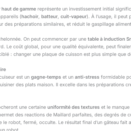
r haut de gamme
représente un investissement initial signif
ppareils (
hachoir
,
batteur
,
cuit-vapeur
). À l’usage, il peu
es préparations similaires, et réduit le gaspillage alimenta
échelonnée. On peut commencer par une
table à induction 
rd. Le coût global, pour une qualité équivalente, peut final
 ciblé : changer une plaque de cuisson est plus simple que d
ire
 cuiseur est un
gagne-temps
et un
anti-stress
formidable pou
uisiner des plats maison. Il excelle dans les préparations 
rocheront une certaine
uniformité des textures
et le manque 
ermet des reactions de Maillard parfaites, des degrés de c
e le robot, fermé, occulte. Le résultat final d’un gâteau fait
 un robot.