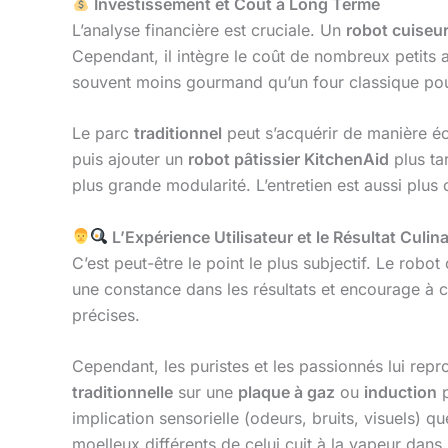
Investissement et Coût à Long Terme
L’analyse financière est cruciale. Un
robot cuiseu
Cependant, il intègre le coût de nombreux petits a
souvent moins gourmand qu’un four classique pour d
Le parc
traditionnel
peut s’acquérir de manière 
puis ajouter un
robot pâtissier KitchenAid
plus ta
plus grande modularité. L’entretien est aussi plus
L’Expérience Utilisateur et le Résultat Culina
C’est peut-être le point le plus subjectif. Le robot
une constance dans les résultats et encourage à c
précises.
Cependant, les puristes et les passionnés lui rep
traditionnelle
sur une
plaque à gaz
ou
induction
p
implication sensorielle (odeurs, bruits, visuels) qu
moelleux différents de celui cuit à la vapeur dans