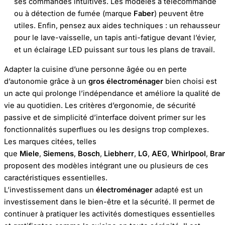
ses commandes intuitives. Les modèles à télécommande
ou à détection de fumée (marque
Faber
) peuvent être
utiles. Enfin, pensez aux aides techniques : un rehausseur
pour le lave-vaisselle, un tapis anti-fatigue devant l’évier,
et un éclairage LED puissant sur tous les plans de travail.
Adapter la cuisine d’une personne âgée ou en perte
d’autonomie grâce à un
gros électroménager
bien choisi est
un acte qui prolonge l’indépendance et améliore la qualité de
vie au quotidien. Les critères d’ergonomie, de sécurité
passive et de simplicité d’interface doivent primer sur les
fonctionnalités superflues ou les designs trop complexes.
Les marques citées, telles
que
Miele
,
Siemens
,
Bosch
,
Liebherr
,
LG
,
AEG
,
Whirlpool
,
Bra
proposent des modèles intégrant une ou plusieurs de ces
caractéristiques essentielles.
L’investissement dans un
électroménager
adapté est un
investissement dans le bien-être et la sécurité. Il permet de
continuer à pratiquer les activités domestiques essentielles