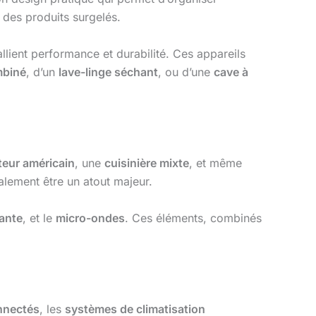
 des produits surgelés.
lient performance et durabilité. Ces appareils
mbiné
, d’un
lave-linge séchant
, ou d’une
cave à
ateur américain
, une
cuisinière mixte
, et même
lement être un atout majeur.
rante
, et le
micro-ondes
. Ces éléments, combinés
nnectés
, les
systèmes de climatisation