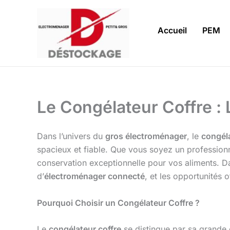
Aller
au
Accueil
PEM
contenu
Le Congélateur Coffre : 
Dans l’univers du
gros électroménager
, le
congéla
spacieux et fiable. Que vous soyez un professionn
conservation exceptionnelle pour vos aliments. Da
d’
électroménager connecté
, et les opportunités o
Pourquoi Choisir un Congélateur Coffre ?
Le
congélateur coffre
se distingue par sa grande 