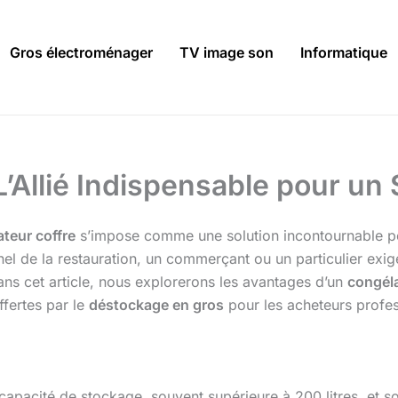
Gros électroménager
TV image son
Informatique
L’Allié Indispensable pour un
teur coffre
s’impose comme une solution incontournable po
el de la restauration, un commerçant ou un particulier exige
ns cet article, nous explorerons les avantages d’un
congéla
ffertes par le
déstockage en gros
pour les acheteurs profes
capacité de stockage, souvent supérieure à 200 litres, et s