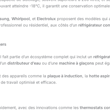
uvant atteindre -18°C, il garantit une conservation optimale
sung
,
Whirlpool
, et
Electrolux
proposent des modèles qui al
ofessionnel ou résidentiel, aux côtés d’un
réfrigérateur co
gers
l fait partie d’un écosystème complet qui inclut un
réfrigér
 d’un
distributeur d’eau
ou d’une
machine à glaçons
peut éga
t des appareils comme la
plaque à induction
, la
hotte aspi
de travail optimisé et efficace.
pidement, avec des innovations comme les
thermostats co