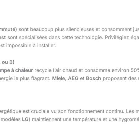
ommuté)
sont beaucoup plus silencieuses et consomment ju
est
sont spécialisées dans cette technologie. Privilégiez ég
t impossible à installer.
A ou B)
mpe à chaleur
recycle l’air chaud et consomme environ 50
ergie le plus flagrant.
Miele
,
AEG
et
Bosch
proposent des m
 énergétique est cruciale vu son fonctionnement continu. Le
s modèles
LG
) maintiennent une température et une hygromé