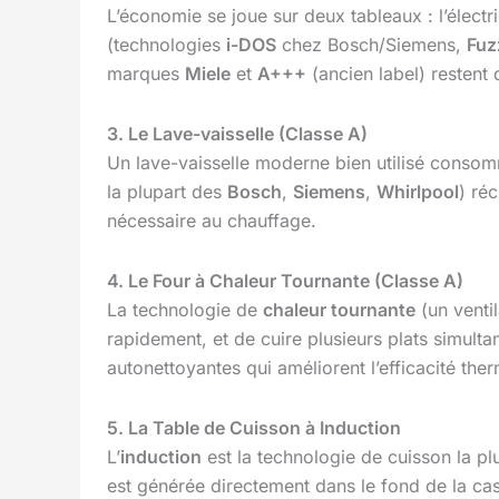
L’économie se joue sur deux tableaux : l’électr
(technologies
i-DOS
chez Bosch/Siemens,
Fuz
marques
Miele
et
A+++
(ancien label) restent 
3. Le Lave-vaisselle (Classe A)
Un lave-vaisselle moderne bien utilisé consom
la plupart des
Bosch
,
Siemens
,
Whirlpool
) ré
nécessaire au chauffage.
4. Le Four à Chaleur Tournante (Classe A)
La technologie de
chaleur tournante
(un venti
rapidement, et de cuire plusieurs plats simult
autonettoyantes qui améliorent l’efficacité the
5. La Table de Cuisson à Induction
L’
induction
est la technologie de cuisson la p
est générée directement dans le fond de la c