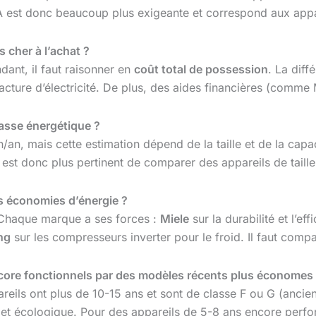
e A est donc beaucoup plus exigeante et correspond aux appa
 cher à l’achat ?
dant, il faut raisonner en
coût total de possession
. La dif
cture d’électricité. De plus, des aides financières (comme
classe énergétique ?
n, mais cette estimation dépend de la taille et de la capacit
l est donc plus pertinent de comparer des appareils de taille 
les économies d’énergie ?
Chaque marque a ses forces :
Miele
sur la durabilité et l’ef
ng
sur les compresseurs inverter pour le froid. Il faut com
ncore fonctionnels par des modèles récents plus économes
areils ont plus de 10-15 ans et sont de classe F ou G (ancie
 et écologique. Pour des appareils de 5-8 ans encore perfo