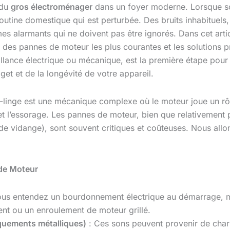
 du
gros électroménager
dans un foyer moderne. Lorsque son
routine domestique qui est perturbée. Des bruits inhabituel
es alarmants qui ne doivent pas être ignorés. Dans cet art
s des pannes de moteur les plus courantes et les solutions
aillance électrique ou mécanique, est la première étape pour
et et de la longévité de votre appareil.
e-linge est une mécanique complexe où le moteur joue un rôl
 l’essorage. Les pannes de moteur, bien que relativement p
e vidange), sont souvent critiques et coûteuses. Nous allon
de Moteur
ous entendez un bourdonnement électrique au démarrage, m
t ou un enroulement de moteur grillé.
quements métalliques)
: Ces sons peuvent provenir de char