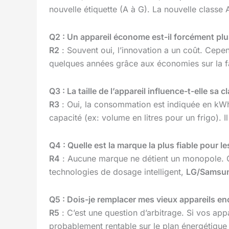
nouvelle étiquette (A à G). La nouvelle class
Q2 : Un appareil économe est-il forcément plus
R2
: Souvent oui, l’innovation a un coût. Cepen
quelques années grâce aux économies sur la fa
Q3 : La taille de l’appareil influence-t-elle sa 
R3
: Oui, la consommation est indiquée en kWh/a
capacité (ex: volume en litres pour un frigo). I
Q4 : Quelle est la marque la plus fiable pour 
R4
: Aucune marque ne détient un monopole. 
technologies de dosage intelligent,
LG/Samsu
Q5 : Dois-je remplacer mes vieux appareils e
R5
: C’est une question d’arbitrage. Si vos app
probablement rentable sur le plan énergétique