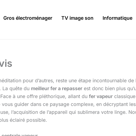
Gros électroménager
TV image son
Informatique
vis
itation pour d’autres, reste une étape incontournable de l’
z. La quête du
meilleur fer a repasser
est donc bien plus qu’u
 Face à une offre pléthorique, allant du
fer vapeur
classiqu
e vous guider dans ce paysage complexe, en décryptant les te
use, l’acquisition de l’appareil qui sublimera votre linge. 
plus éclairé possible.
t centrale vapeur