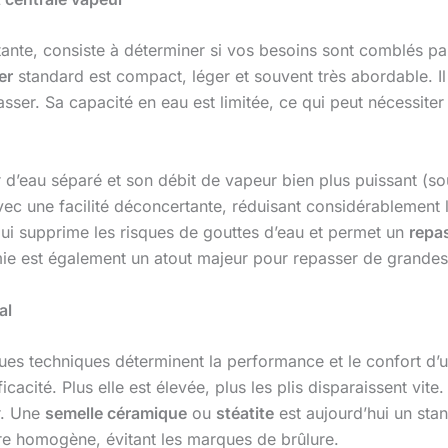
tante, consiste à déterminer si vos besoins sont comblés p
er
standard est compact, léger et souvent très abordable. Il 
passer. Sa capacité en eau est limitée, ce qui peut nécessit
r d’eau séparé et son débit de vapeur bien plus puissant (so
 avec une facilité déconcertante, réduisant considérablemen
ui supprime les risques de gouttes d’eau et permet un
repa
ie est également un atout majeur pour repasser de grandes 
al
ques techniques déterminent la performance et le confort d’ut
cacité. Plus elle est élevée, plus les plis disparaissent vite
r. Une
semelle céramique
ou
stéatite
est aujourd’hui un stand
ière homogène, évitant les marques de brûlure.