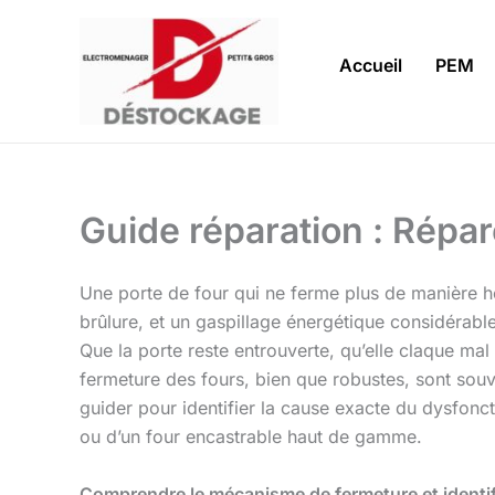
Aller
au
Accueil
PEM
contenu
Guide réparation : Répar
Une porte de four qui ne ferme plus de manière h
brûlure, et un gaspillage énergétique considérabl
Que la porte reste entrouverte, qu’elle claque mal
fermeture des fours, bien que robustes, sont souve
guider pour identifier la cause exacte du dysfonc
ou d’un four encastrable haut de gamme.
Comprendre le mécanisme de fermeture et identif