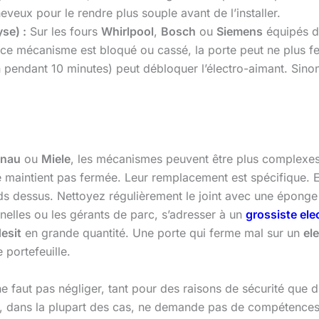
veux pour le rendre plus souple avant de l’installer.
se) :
Sur les fours
Whirlpool
,
Bosch
ou
Siemens
équipés d’
ce mécanisme est bloqué ou cassé, la porte peut ne plus fe
ion pendant 10 minutes) peut débloquer l’électro-aimant. Si
nau
ou
Miele
, les mécanismes peuvent être plus complexes
 se maintient pas fermée. Leur remplacement est spécifique.
rds dessus. Nettoyez régulièrement le joint avec une éponge
elles ou les gérants de parc, s’adresser à un
grossiste el
desit
en grande quantité. Une porte qui ferme mal sur un
el
portefeuille.
ne faut pas négliger, tant pour des raisons de sécurité que 
ion, dans la plupart des cas, ne demande pas de compétence