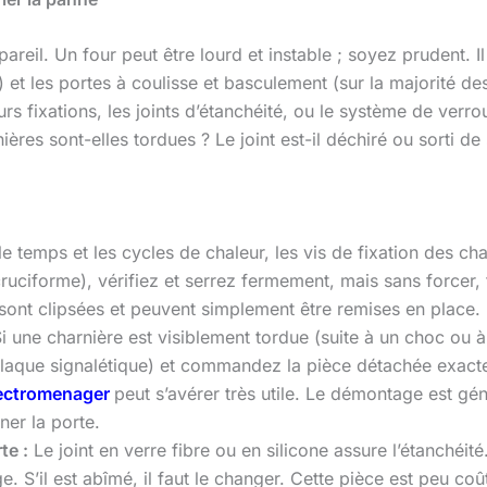
areil. Un four peut être lourd et instable ; soyez prudent. 
) et les portes à coulisse et basculement (sur la majorité d
urs fixations, les joints d’étanchéité, ou le système de verr
res sont-elles tordues ? Le joint est-il déchiré ou sorti d
e temps et les cycles de chaleur, les vis de fixation des ch
ruciforme), vérifiez et serrez fermement, mais sans forcer, t
 sont clipsées et peuvent simplement être remises en place.
i une charnière est visiblement tordue (suite à un choc ou à 
plaque signalétique) et commandez la pièce détachée exacte.
ectromenager
peut s’avérer très utile. Le démontage est gé
ner la porte.
te :
Le joint en verre fibre ou en silicone assure l’étanchéité.
. S’il est abîmé, il faut le changer. Cette pièce est peu co