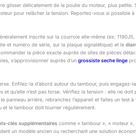
ire glisser délicatement de la poulie du moteur, plus petite. 
oteur pour relâcher la tension. Reportez-vous si possible 
 généralement inscrite sur la courroie elle-même (ex: 1190J5
e et numéro de série, sur la plaque signalétique) et le
diam
 commander la pièce exacte auprès de sites de pièces déta
les, s’approvisionner auprès d’un
grossiste seche linge
pro
erse. Enfilez-la d’abord autour du tambour, puis engagez-la
qu’elle n’est pas torse. Vérifiez la tension : elle ne doit pa
e panneau arrière, rebranchez l’appareil et faites un test 
u et le tambour doit tourner régulièrement.
ts-clés supplémentaires
comme « tambour », « moteur », « 
sèdent un modèle ancien ou recherchant une solution écono