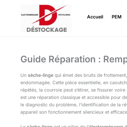
Aller
au
Accueil
PEM
contenu
Guide Réparation : Remp
Un
sèche-linge
qui émet des bruits de frottement
endommagée. Cette pièce essentielle, en caoutchouc
répétés, la courroie peut s’étirer, se fissurer voi
est une réparation classique et accessible pour
le diagnostic du problème, l’identification de la 
appareil son fonctionnement silencieux et efficace
Le
sèche-linge
est un pilier de l’
électroménager
d