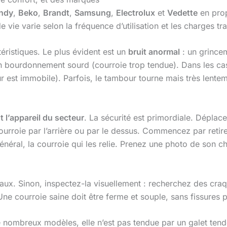
ndy
,
Beko
,
Brandt
,
Samsung
,
Electrolux
et
Vedette
en prop
 vie varie selon la fréquence d’utilisation et les charges tra
éristiques. Le plus évident est un
bruit anormal
: un grince
un bourdonnement sourd (courroie trop tendue). Dans les ca
ur est immobile). Parfois, le tambour tourne mais très lent
l’appareil du secteur
. La sécurité est primordiale. Déplace
urroie par l’arrière ou par le dessus. Commencez par retire
énéral, la courroie qui les relie. Prenez une photo de son ch
aux. Sinon, inspectez-la visuellement : recherchez des craque
Une courroie saine doit être ferme et souple, sans fissures 
e nombreux modèles, elle n’est pas tendue par un galet ten