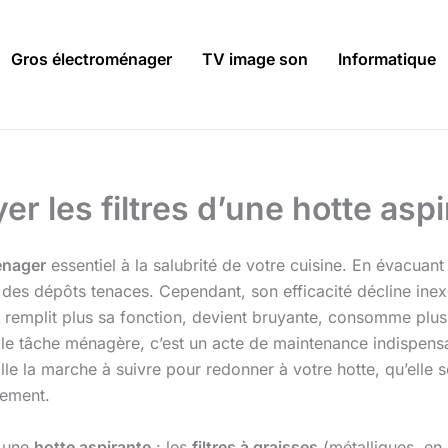
Gros électroménager
TV image son
Informatique
yer les filtres d’une hotte as
énager
essentiel à la salubrité de votre cuisine. En évacuan
 des dépôts tenaces. Cependant, son efficacité décline inex
 remplit plus sa fonction, devient bruyante, consomme plus
mple tâche ménagère, c’est un acte de maintenance indispens
lle la marche à suivre pour redonner à votre hotte, qu’elle s
nement.
s une
hotte aspirante
: les
filtres à graisses
(métalliques, en