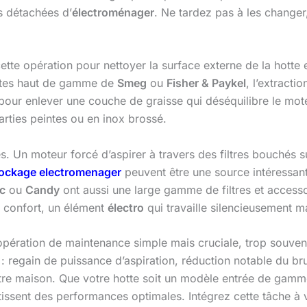
s détachées d’
électroménager
. Ne tardez pas à les changer
 cette opération pour nettoyer la surface externe de la hotte e
ottes haut de gamme de
Smeg
ou
Fisher & Paykel
, l’extracti
pour enlever une couche de graisse qui déséquilibre le moteu
parties peintes ou en inox brossé.
s. Un moteur forcé d’aspirer à travers des filtres bouchés s
ockage electromenager
peuvent être une source intéressante
c
ou
Candy
ont aussi une large gamme de filtres et accesso
e confort, un élément
électro
qui travaille silencieusement m
pération de maintenance simple mais cruciale, trop souvent
s : regain de puissance d’aspiration, réduction notable du br
 votre maison. Que votre hotte soit un modèle entrée de ga
tissent des performances optimales. Intégrez cette tâche à vo