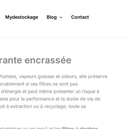
Mydestockage
Blog
Contact
pirante encrassée
t fumées, vapeurs grasses et odeurs, elle préserve
orablement si ses filtres ne sont pas
 d’énergie et peut même présenter un risque à
able pour la performance et la durée de vie de
oit à extraction ou à recyclage, toute sa
 aluminium ou en inox) et les
filtres à charbon