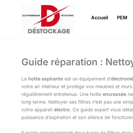
Aller
au
Accueil
PEM
contenu
Guide réparation : Netto
La
hotte aspirante
est un équipement d’
électrom
votre air intérieur et protège vos meubles et murs
régulièrement entretenus. Une hotte
encrassée
ne
long terme. Nettoyer ses filtres n’est pas une si
votre appareil
électro
. Ce guide expert vous détai
puissance d’aspiration et son silence de fonction
Il existe principalement deux types de filtres dan