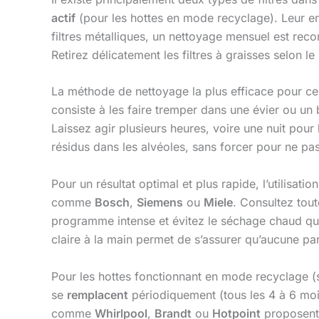
actif
(pour les hottes en mode recyclage). Leur e
filtres métalliques, un nettoyage mensuel est rec
Retirez délicatement les filtres à graisses selon l
La méthode de nettoyage la plus efficace pour ces
consiste à les faire tremper dans une évier ou un
Laissez agir plusieurs heures, voire une nuit pour 
résidus dans les alvéoles, sans forcer pour ne pas
Pour un résultat optimal et plus rapide, l’utilisatio
comme
Bosch
,
Siemens
ou
Miele
. Consultez tout
programme intense et évitez le séchage chaud qui p
claire à la main permet de s’assurer qu’aucune par
Pour les hottes fonctionnant en mode recyclage (
se
remplacent
périodiquement (tous les 4 à 6 mois
comme
Whirlpool
,
Brandt
ou
Hotpoint
proposent 