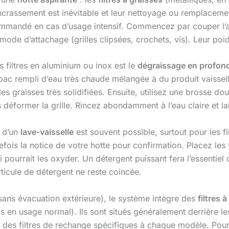
ncrassement est inévitable et leur nettoyage ou remplaceme
ommandé en cas d’usage intensif. Commencez par couper l’ali
e mode d’attachage (grilles clipsées, crochets, vis). Leur po
 filtres en aluminium ou inox est le
dégraissage en profon
 bac rempli d’eau très chaude mélangée à du produit vaisse
les graisses très solidifiées. Ensuite, utilisez une brosse d
 déformer la grille. Rincez abondamment à l’eau claire et l
n d’un
lave-vaisselle
est souvent possible, surtout pour les 
efois la notice de votre hotte pour confirmation. Placez les fi
ourrait les oxyder. Un détergent puissant fera l’essentiel du
ticule de détergent ne reste coincée.
sans évacuation extérieure), le système intègre des
filtres 
 en usage normal). Ils sont situés généralement derrière le
des filtres de rechange spécifiques à chaque modèle. Pour