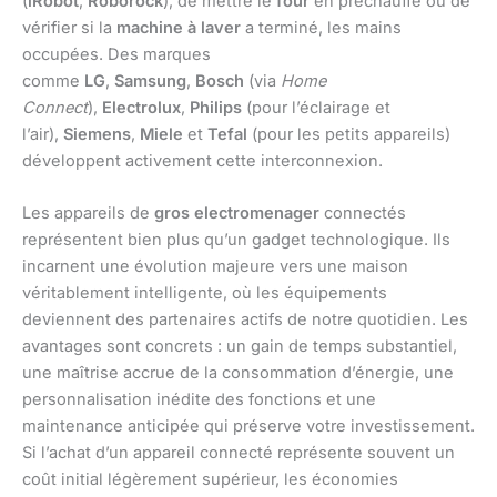
(
iRobot
,
Roborock
), de mettre le
four
en préchauffe ou de
vérifier si la
machine à laver
a terminé, les mains
occupées. Des marques
comme
LG
,
Samsung
,
Bosch
(via
Home
Connect
),
Electrolux
,
Philips
(pour l’éclairage et
l’air),
Siemens
,
Miele
et
Tefal
(pour les petits appareils)
développent activement cette interconnexion.
Les appareils de
gros electromenager
connectés
représentent bien plus qu’un gadget technologique. Ils
incarnent une évolution majeure vers une maison
véritablement intelligente, où les équipements
deviennent des partenaires actifs de notre quotidien. Les
avantages sont concrets : un gain de temps substantiel,
une maîtrise accrue de la consommation d’énergie, une
personnalisation inédite des fonctions et une
maintenance anticipée qui préserve votre investissement.
Si l’achat d’un appareil connecté représente souvent un
coût initial légèrement supérieur, les économies