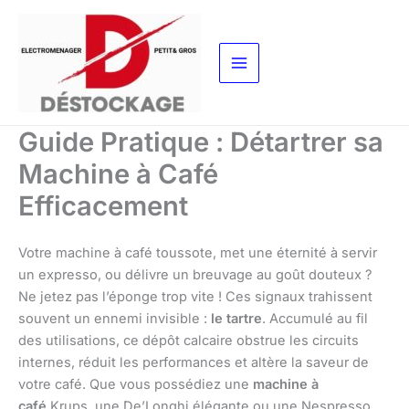
Aller
au
contenu
Guide Pratique : Détartrer sa
Machine à Café
Efficacement
Votre machine à café toussote, met une éternité à servir
un expresso, ou délivre un breuvage au goût douteux ?
Ne jetez pas l’éponge trop vite ! Ces signaux trahissent
souvent un ennemi invisible :
le tartre
. Accumulé au fil
des utilisations, ce dépôt calcaire obstrue les circuits
internes, réduit les performances et altère la saveur de
votre café. Que vous possédiez une
machine à
café
Krups, une De’Longhi élégante ou une Nespresso