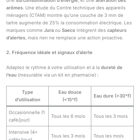
une
surconsommation d’énergie
, et une
altération des
arômes
. Une étude du Centre technique des appareils
ménagers (CTAM) montre qu’une couche de 3 mm de
tartre augmente de 25% la consommation électrique. Les
marques comme
Jura
ou
Saeco
intègrent des
capteurs
d’alertes
, mais rien ne remplace une action proactive.
2. Fréquence idéale et signaux d’alerte
Adaptez le rythme à votre utilisation et à la
dureté de
l’eau
(mesurable via un kit en pharmacie) :
Type
Eau douce
Eau dure (>30°f)
d’utilisation
(<15°f)
Occasionnelle (1
Tous les 6 mois
Tous les 3 mois
café/jour)
Intensive (4+
Tous les 3 mois
Tous les mois
cafés/jour)