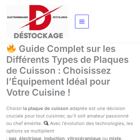
Aller
au
contenu
Guide Complet sur les
Différents Types de Plaques
de Cuisson : Choisissez
l’Équipement Idéal pour
Votre Cuisine !
Choisir
la plaque de cuisson
adaptée est une décision
cruciale pour tout cuisinier, qu’il soit amateur passionné
ou chef émérite.
Avec l’évolution des technologies, les
options se multiplient
:
gaz
,
électrique
,
induction
,
vitrocéramique
ou
mixte
.