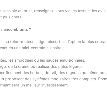
 sensible au bruit, renseignez-vous via les tests et les avi
et plus chers.
ets encombrants ?
eil nu (bloc-moteur + tige mixeur) est l’option la plus cou
ant en une mini-centrale culinaire :
tités, les smoothies ou les sauces émulsionnées.
ige, de la crème ou réaliser des pâtes légères.
her finement des herbes, de l’ail, des oignons ou même pour
un
proposent des systèmes modulaires très complets. Posez-
rmant sera un meilleur investissement.