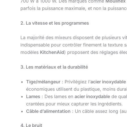
700 W à 1000 W. Des marques comme
Moulinex
parfois la puissance maximale, et non la puissanc
2. La vitesse et les programmes
La majorité des mixeurs disposent de plusieurs vi
indispensable pour contrôler finement la textur
modèles
KitchenAid
) proposent des réglages éle
3. Les matériaux et la durabilité
Tige/mélangeur
: Privilégiez l’
acier inoxydable
économiques utilisent du plastique, moins dura
Lames
: Des lames en
acier inoxydable
de qual
crantées pour mieux capturer les ingrédients.
Câble d’alimentation
: Un câble assez long (au
4. Le bruit