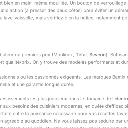
t bien en main, même mouillée. Un bouton de verrouillage d
uble action (à presser des deux côtés) pour éviter un déma
au lave-vaisselle, mais vérifiez bien la notice, notamment po
ibuteur ou premiers prix (Moulinex,
Tefal
,
Severin
). Suffisa
ort qualité/prix. On y trouve des modèles performants et du
essionnels ou les passionnés exigeants. Les marques Bamix
nelle et une garantie longue durée.
vestissements les plus judicieux dans le domaine de l’
élect
r aux besoins des cuisiniers modernes, en quête d’efficacité
arfaite entre la puissance nécessaire pour vos recettes favo
ion agréable au quotidien. Ne vous laissez pas séduire par u