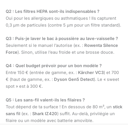
Q2 : Les filtres HEPA sont-ils indispensables ?
Oui pour les allergiques ou asthmatiques ! Ils capturent
0,3 µm de particules (contre 5 µm pour un filtre standard).
Q3 : Puis-je laver le bac à poussière au lave-vaisselle ?
Seulement si le manuel l’autorise (ex. :
Rowenta Silence
Force
). Sinon, utilise l’eau froide et une brosse douce.
Q4 : Quel budget prévoir pour un bon modèle ?
Entre 150 € (entrée de gamme, ex. :
Kärcher VC3
) et 700
€ (haut de gamme, ex. :
Dyson Gen5 Detect
). Le « sweet
spot » est à 300 €.
Q5 : Les sans-fil valent-ils les filaires ?
Tout dépend de ta surface ! En dessous de 80 m², un
stick
sans fil
(ex. :
Shark IZ420
) suffit. Au-delà, privilégie un
filaire ou un modèle avec batterie amovible.