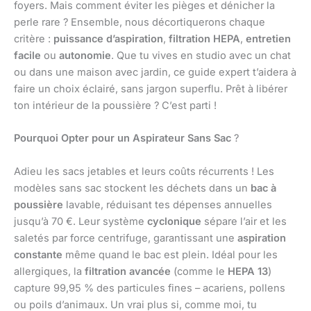
foyers. Mais comment éviter les pièges et dénicher la
perle rare ? Ensemble, nous décortiquerons chaque
critère :
puissance d’aspiration
,
filtration HEPA
,
entretien
facile
ou
autonomie
. Que tu vives en studio avec un chat
ou dans une maison avec jardin, ce guide expert t’aidera à
faire un choix éclairé, sans jargon superflu. Prêt à libérer
ton intérieur de la poussière ? C’est parti !
Pourquoi Opter pour un
Aspirateur Sans Sac
?
Adieu les sacs jetables et leurs coûts récurrents ! Les
modèles sans sac stockent les déchets dans un
bac à
poussière
lavable, réduisant tes dépenses annuelles
jusqu’à 70 €. Leur système
cyclonique
sépare l’air et les
saletés par force centrifuge, garantissant une
aspiration
constante
même quand le bac est plein. Idéal pour les
allergiques, la
filtration avancée
(comme le
HEPA 13
)
capture 99,95 % des particules fines – acariens, pollens
ou poils d’animaux. Un vrai plus si, comme moi, tu