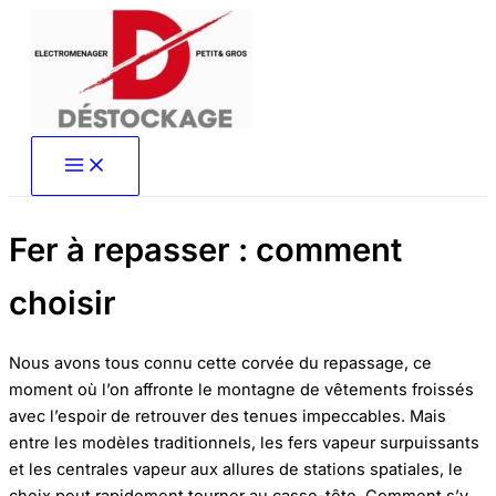
Aller
au
contenu
Fer à repasser : comment
choisir
Nous avons tous connu cette corvée du repassage, ce
moment où l’on affronte le montagne de vêtements froissés
avec l’espoir de retrouver des tenues impeccables. Mais
entre les modèles traditionnels, les fers vapeur surpuissants
et les centrales vapeur aux allures de stations spatiales, le
choix peut rapidement tourner au casse-tête. Comment s’y