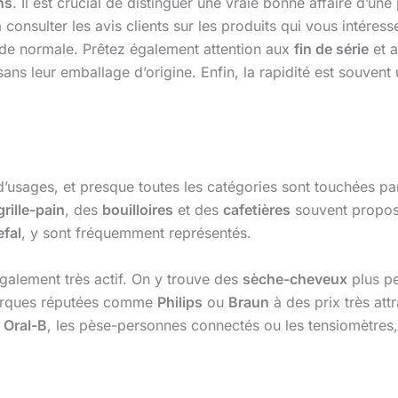
ns
. Il est crucial de distinguer une vraie bonne affaire d’u
 consulter les avis clients sur les produits qui vous intéress
iode normale. Prêtez également attention aux
fin de série
et 
ans leur emballage d’origine. Enfin, la rapidité est souvent 
’usages, et presque toutes les catégories sont touchées par 
grille-pain
, des
bouilloires
et des
cafetières
souvent propos
efal
, y sont fréquemment représentés.
également très actif. On y trouve des
sèche-cheveux
plus p
rques réputées comme
Philips
ou
Braun
à des prix très attr
e
Oral-B
, les pèse-personnes connectés ou les tensiomètres,