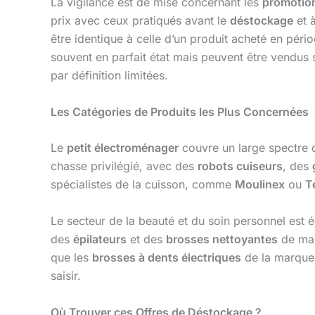
La vigilance est de mise concernant les
promotio
prix avec ceux pratiqués avant le
déstockage
et à
être identique à celle d’un produit acheté en pér
souvent en parfait état mais peuvent être vendus s
par définition limitées.
Les Catégories de Produits les Plus Concernées
Le
petit électroménager
couvre un large spectre d
chasse privilégié, avec des
robots cuiseurs
, des
spécialistes de la cuisson, comme
Moulinex
ou
T
Le secteur de la beauté et du soin personnel est 
des
épilateurs
et des
brosses nettoyantes
de ma
que les
brosses à dents électriques
de la marqu
saisir.
Où Trouver ces Offres de Déstockage ?