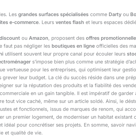
les. Les
grandes surfaces spécialisées
comme
Darty
ou
Bo
ites e-commerce
. Leurs
ventes flash
et leurs espaces dédi
discount
ou
Amazon
, proposent des
offres promotionnell
ne faut pas négliger les
boutiques en ligne
officielles des 
hi
utilisent souvent leur propre canal pour écouler leurs
sto
lectroménager
s’impose bien plus comme une stratégie d’ac
vertueuse pour les entreprises, qui optimisent leur gestion 
 grever leur budget. La clé du succès réside dans une prépa
eigner sur la réputation des produits et la fiabilité des ve
commerciale en un gain tangible. Il est impératif de garder à
re tout vice caché, même sur un article soldé. Ainsi, le dés
robustes et fonctionnels, issus de marques de renom, qui acc
er un premier logement, de moderniser un habitat existant 
t idéal pour concrétiser ses projets. En somme, savoir nav
 et qualité de vie.