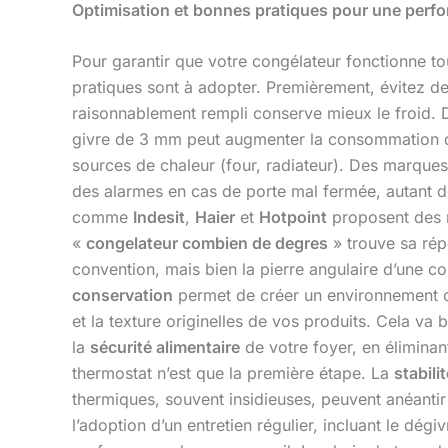
Optimisation et bonnes pratiques pour une per
Pour garantir que votre congélateur fonctionne to
pratiques sont à adopter. Premièrement, évitez de 
raisonnablement rempli conserve mieux le froid.
givre de 3 mm peut augmenter la consommation de 3
sources de chaleur (four, radiateur). Des marq
des alarmes en cas de porte mal fermée, autant de
comme
Indesit
,
Haier
et
Hotpoint
proposent des mo
«
congelateur combien de degres
» trouve sa rép
convention, mais bien la pierre angulaire d’une c
conservation
permet de créer un environnement où
et la texture originelles de vos produits. Cela va 
la
sécurité alimentaire
de votre foyer, en éliminan
thermostat n’est que la première étape. La
stabili
thermiques, souvent insidieuses, peuvent anéantir 
l’adoption d’un entretien régulier, incluant le dé