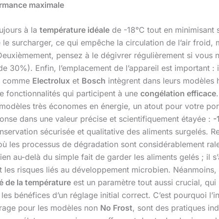
formance maximale
ujours à la
température idéale
de -18°C tout en minimisant 
le surcharger, ce qui empêche la circulation de l’air froid, 
 Deuxièmement, pensez à le dégivrer régulièrement si vous
0%). Enfin, l’emplacement de l’appareil est important : in
ues comme
Electrolux
et
Bosch
intègrent dans leurs modèles 
 fonctionnalités qui participent à une
congélation efficace
dèles très économes en énergie, un atout pour votre portefe
onse dans une valeur précise et scientifiquement étayée :
-
onservation sécurisée et qualitative des aliments surgelés.
 les processus de dégradation sont considérablement ralenti
bien au-delà du simple fait de garder les aliments gelés ; il
t les risques liés au développement microbien. Néanmoins, i
té de la température
est un paramètre tout aussi crucial, qui
les bénéfices d’un réglage initial correct. C’est pourquoi l
givrage pour les modèles non
No Frost
, sont des pratiques ind