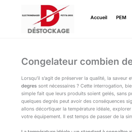
Aller
au
Accueil
PEM
contenu
Congelateur combien d
Lorsqu’il s’agit de préserver la qualité, la saveur
degres
sont nécessaires ? Cette interrogation, bie
simple fait que leurs produits soient gelés, sans pr
quelques degrés peut avoir des conséquences sign
allons décortiquer la température idéale, explorer
votre équipement. Il est temps de passer de la sim
La température idéale : un standard à connaître