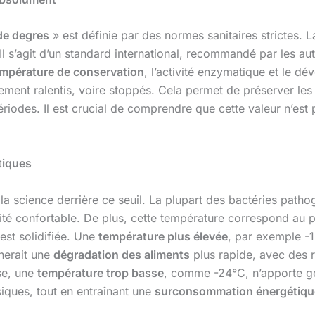
de degres
» est définie par des normes sanitaires strictes. 
 Il s’agit d’un standard international, recommandé par les au
mpérature de conservation
, l’activité enzymatique et le 
ement ralentis, voire stoppés. Cela permet de préserver les 
ériodes. Il est crucial de comprendre que cette valeur n’est
tiques
ir la science derrière ce seuil. La plupart des bactéries pat
ité confortable. De plus, cette température correspond au
 est solidifiée. Une
température plus élevée
, par exemple -1
înerait une
dégradation des aliments
plus rapide, avec des 
rse, une
température trop basse
, comme -24°C, n’apporte g
siques, tout en entraînant une
surconsommation énergétiqu