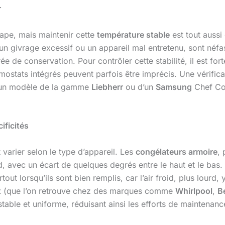
r
tape, mais maintenir cette
température stable
est tout aussi
 un givrage excessif ou un appareil mal entretenu, sont né
urée de conservation. Pour contrôler cette stabilité, il est 
ermostats intégrés peuvent parfois être imprécis. Une vérif
 d’un modèle de la gamme
Liebherr
ou d’un
Samsung
Chef Col
ificités
 varier selon le type d’appareil. Les
congélateurs armoire
,
oid, avec un écart de quelques degrés entre le haut et le bas
ut lorsqu’ils sont bien remplis, car l’air froid, plus lourd,
t
(que l’on retrouve chez des marques comme
Whirlpool
,
B
able et uniforme, réduisant ainsi les efforts de maintenance 