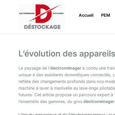
Aller
au
Accueil
PEM
contenu
L’évolution des appareils
Le paysage de l’
électroménager
a connu une tran
unique à des assistants domestiques connectés, c
reflète des changements profonds dans nos modes de
machine à laver à manivelle au lave-linge pilotab
futures. Cet article propose un parcours expert à
l’ensemble des gammes, du gros
électroménager
L’ère du mécanique et de l’électromécanique : la q