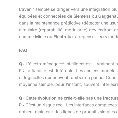
L’avenir semble se diriger vers une intégration pl
équipées et connectées de
Siemens
ou
Gaggena
dans la maintenance prédictive (détecter une usur
circulaire (réparabilité, modularité) deviendront
comme
Miele
ou
Electrolux
à repenser leurs modè
FAQ
Q : L’
électroménager** intelligent est-il vraiment 
R : La fiabilité est différente. Les anciens modè
et logicielles qui peuvent tomber en panne. Cepen
moyenne semble, pour l’instant, souvent inférie
Q : Cette évolution ne crée-t-elle pas une fractu
R : C’est un risque réel. Les interfaces complexe
doivent maintenir des lignes de produits simples e