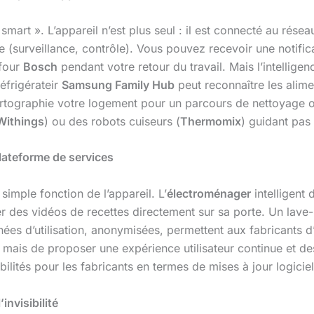
mart ». L’appareil n’est plus seul : il est connecté au rése
e (surveillance, contrôle). Vous pouvez recevoir une notif
 four
Bosch
pendant votre retour du travail. Mais l’intellige
réfrigérateir
Samsung Family Hub
peut reconnaître les alim
ographie votre logement pour un parcours de nettoyage op
Withings
) ou des robots cuiseurs (
Thermomix
) guidant pas à
plateforme de services
simple fonction de l’appareil. L’
électroménager
intelligent 
her des vidéos de recettes directement sur sa porte. Un lave
 d’utilisation, anonymisées, permettent aux fabricants d’am
 mais de proposer une expérience utilisateur continue et de
ilités pour les fabricants en termes de mises à jour logiciel
invisibilité