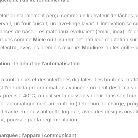
tait principalement perçu comme un libérateur de tâches pé
ervait, un four cuisait, un lave-linge lavait. L’innovation se c
nces de base. Les matériaux évoluaient (émail, inox), l’éle
 marques comme
Miele
ou
Liebherr
ont bâti leur réputation sur
t
électro
, avec les premiers mixeurs
Moulinex
ou les grille-
ion : le début de l’automatisation
ocontrôleurs et des interfaces digitales. Les boutons rotat
st l’ère de la programmation avancée : on peut désormais di
précis à 40°C, ou utiliser la cuisson vapeur dans son four.
apter automatiquement au contenu (détection de charge, pr
ndérante en poussant cette logique, avec des designs nova
ur, poussée par la réglementation.
mbarquée : l’appareil communicant