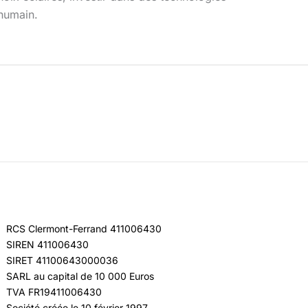
 humain.
RCS Clermont-Ferrand 411006430
SIREN 411006430
SIRET 41100643000036
SARL au capital de 10 000 Euros
TVA FR19411006430
Société créée le 10 février 1997