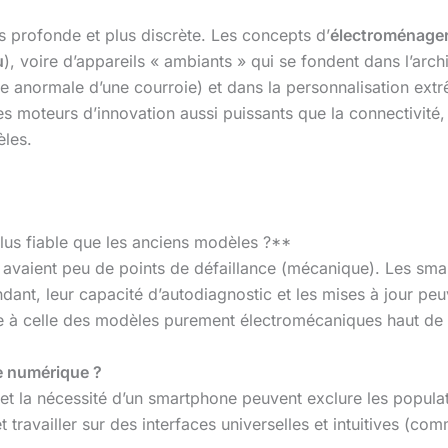
us profonde et plus discrète. Les concepts d’
électroménage
u
), voire d’appareils « ambiants » qui se fondent dans l’arch
e anormale d’une courroie) et dans la personnalisation extr
 des moteurs d’innovation aussi puissants que la connectivit
les.
plus fiable que les anciens modèles ?**
les avaient peu de points de défaillance (mécanique). Les sm
dant, leur capacité d’autodiagnostic et les mises à jour pe
ure à celle des modèles purement électromécaniques haut d
re numérique ?
s et la nécessité d’un smartphone peuvent exclure les popul
t travailler sur des interfaces universelles et intuitives (