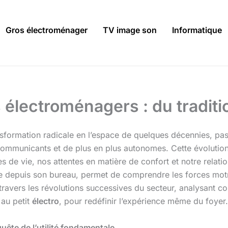
Gros électroménager
TV image son
Informatique
 électroménagers : du tradition
sformation radicale en l’espace de quelques décennies, pas
ommunicants et de plus en plus autonomes. Cette évolution, 
 vie, nos attentes en matière de confort et notre relation à
le depuis son bureau, permet de comprendre les forces motri
 travers les révolutions successives du secteur, analysant c
au petit
électro
, pour redéfinir l’expérience même du foyer.
uête de l’utilité fondamentale