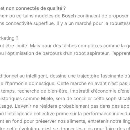
 et non connectés de qualité ?
herr
ou certains modèles de
Bosch
continuent de proposer 
 connectivité superflue. Il y a un marché pour la robustesse
rketing ?
 peut être limité. Mais pour des tâches complexes comme la g
u l’optimisation de parcours d’un robot aspirateur, l’appre
aditionnel au intelligent, dessine une trajectoire fascinante
 de l’harmonie domestique. Cette marche en avant n’est pas
temps, recherche de bien-être, impératif d’économie d’énerg
historiques comme
Miele
, sera de concilier cette sophistic
té d’usage. L’avenir ne résidera probablement pas dans des ap
 l’intelligence collective prime sur la performance individue
nt en fond pour préserver nos aliments, entretenir notre lin
e cette évolution, c’est se donner les clés pour faire des c