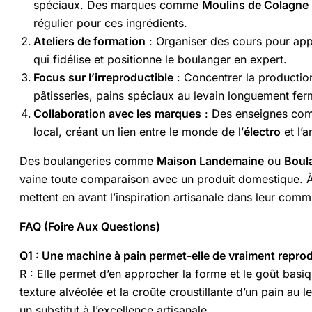
spéciaux. Des marques comme
Moulins de Colagne
régulier pour ces ingrédients.
Ateliers de formation
: Organiser des cours pour appr
qui fidélise et positionne le boulanger en expert.
Focus sur l’irreproductible
: Concentrer la production
pâtisseries, pains spéciaux au levain longuement fe
Collaboration avec les marques
: Des enseignes c
local, créant un lien entre le monde de l’
électro
et l’a
Des boulangeries comme
Maison Landemaine
ou
Boul
vaine toute comparaison avec un produit domestique. À l
mettent en avant l’inspiration artisanale dans leur comm
FAQ (Foire Aux Questions)
Q1 : Une machine à pain permet-elle de vraiment reprod
R : Elle permet d’en approcher la forme et le goût basi
texture alvéolée et la croûte croustillante d’un pain au l
un substitut à l’excellence artisanale.