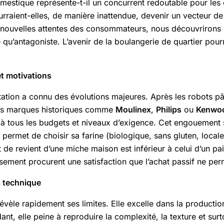
mestique représente-t-il un concurrent redoutable pour les
rraient-elles, de manière inattendue, devenir un vecteur d
es nouvelles attentes des consommateurs, nous découvrirons q
 qu’antagoniste. L’avenir de la boulangerie de quartier pourr
et motivations
tation a connu des évolutions majeures. Après les robots pâ
 Des marques historiques comme
Moulinex
,
Philips
ou
Kenwo
nt à tous les budgets et niveaux d’exigence. Cet engouement 
permet de choisir sa farine (biologique, sans gluten, locale),
t de revient d’une miche maison est inférieur à celui d’un pa
ssement procurent une satisfaction que l’achat passif ne per
la technique
vèle rapidement ses limites. Elle excelle dans la producti
nt, elle peine à reproduire la complexité, la texture et surt