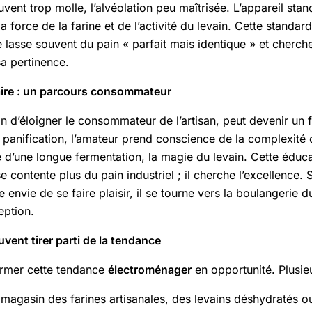
uvent trop molle, l’alvéolation peu maîtrisée. L’appareil sta
orce de la farine et de l’activité du levain. Cette standardis
se lasse souvent du pain « parfait mais identique » et cherch
sa pertinence.
faire : un parcours consommateur
oin d’éloigner le consommateur de l’artisan, peut devenir un
 panification, l’amateur prend conscience de la complexité 
 d’une longue fermentation, la magie du levain. Cette éducat
e contente plus du pain industriel ; il cherche l’excellence.
nvie de se faire plaisir, il se tourne vers la boulangerie du 
eption.
ent tirer parti de la tendance
ormer cette tendance
électroménager
en opportunité. Plusieu
magasin des farines artisanales, des levains déshydratés ou