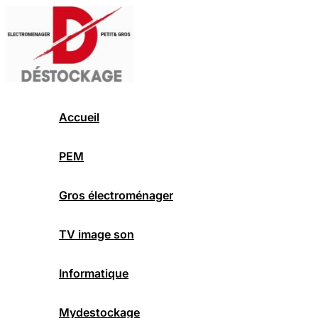
Aller
au
contenu
Accueil
PEM
Gros électroménager
TV image son
Informatique
Mydestockage