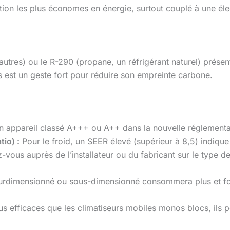
tion les plus économes en énergie, surtout couplé à une élec
 autres) ou le R-290 (propane, un réfrigérant naturel) prése
des est un geste fort pour réduire son empreinte carbone.
 appareil classé A+++ ou A++ dans la nouvelle réglementatio
tio) :
Pour le froid, un SEER élevé (supérieur à 8,5) indique 
vous auprès de l’installateur ou du fabricant sur le type de
urdimensionné ou sous-dimensionné consommera plus et fo
us efficaces que les climatiseurs mobiles monos blocs, ils pe