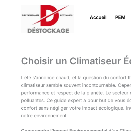
Aller
au
Accueil
PEM
contenu
Choisir un Climatiseur 
L’été s’annonce chaud, et la question du confort 
climatiseur semble souvent incontournable. Cepend
performance et respect de la planète. Le secteur d
polluantes. Ce guide expert a pour but de vous écl
confort sans négliger votre impact écologique. Inve
notre environnement.
Comprendre l’Impact Environnemental d’un Clima