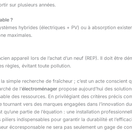
rtir sur plusieurs années.
iable ?
ystèmes hybrides (électriques + PV) ou à absorption existent
one maximales.
cien appareil lors de l’achat d’un neuf (REP). Il doit être d
s règles, évitant toute pollution.
la simple recherche de fraîcheur ; c’est un acte conscient 
rché de l’
électroménager
propose aujourd’hui des solutio
ble des ressources. En privilégiant des critères précis comm
 se tournant vers des marques engagées dans l’innovation du
st qu’une partie de l’équation : une installation profession
s piliers indispensables pour garantir la durabilité et l’effi
iseur écoresponsable ne sera pas seulement un gage de conf