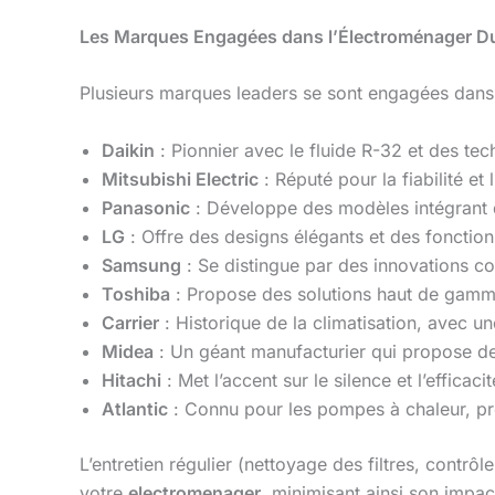
Les Marques Engagées dans l’Électroménager D
Plusieurs marques leaders se sont engagées dans 
Daikin
: Pionnier avec le fluide R-32 et des t
Mitsubishi Electric
: Réputé pour la fiabilité et
Panasonic
: Développe des modèles intégrant d
LG
: Offre des designs élégants et des fonction
Samsung
: Se distingue par des innovations
Toshiba
: Propose des solutions haut de gamm
Carrier
: Historique de la climatisation, avec 
Midea
: Un géant manufacturier qui propose de
Hitachi
: Met l’accent sur le silence et l’efficac
Atlantic
: Connu pour les pompes à chaleur, pro
L’entretien régulier (nettoyage des filtres, contrôl
votre
electromenager
, minimisant ainsi son impac